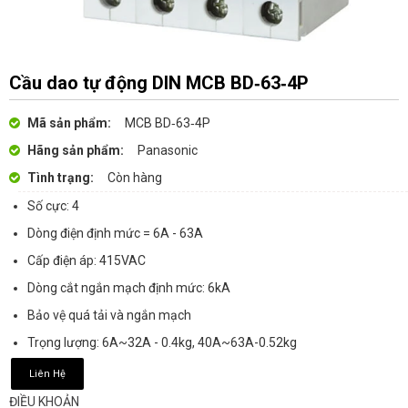
Cầu dao tự động DIN MCB BD‑63‑4P
Mã sản phẩm:
MCB BD‑63‑4P
Hãng sản phẩm:
Panasonic
Tình trạng:
Còn hàng
Số cực: 4
Dòng điện định mức = 6A - 63A
Cấp điện áp: 415VAC
Dòng cắt ngắn mạch định mức: 6kA
Bảo vệ quá tải và ngắn mạch
Trọng lượng: 6A~32A - 0.4kg, 40A~63A-0.52kg
Liên Hệ
ĐIỀU KHOẢN