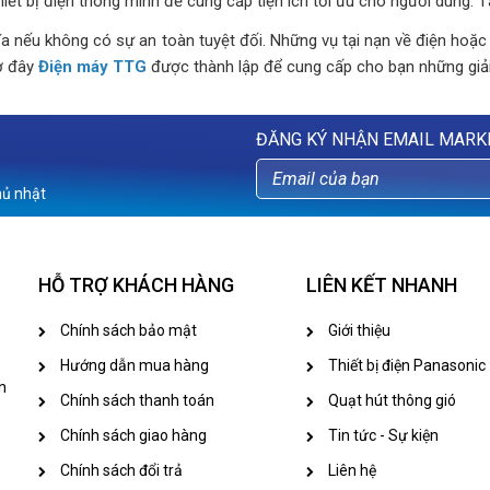
iết bị điện thông minh để cung cấp tiện ích tối ưu cho người dùng. T
a nếu không có sự an toàn tuyệt đối. Những vụ tại nạn về điện hoặc
iờ đây
Điện máy TTG
được thành lập để cung cấp cho bạn những giải 
ĐĂNG KÝ NHẬN EMAIL MARK
hủ nhật
HỖ TRỢ KHÁCH HÀNG
LIÊN KẾT NHANH
Chính sách bảo mật
Giới thiệu
Hướng dẫn mua hàng
Thiết bị điện Panasonic
n
Chính sách thanh toán
Quạt hút thông gió
Chính sách giao hàng
Tin tức - Sự kiện
Chính sách đổi trả
Liên hệ