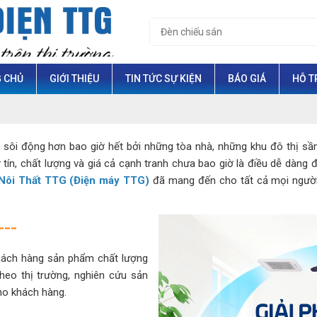
 CHỦ
GIỚI THIỆU
TIN TỨC SỰ KIỆN
BÁO GIÁ
HỖ T
 sôi động hơn bao giờ hết bởi những tòa nhà, những khu đô thị sầ
y tín, chất lượng và giá cả cạnh tranh chưa bao giờ là điều dễ dàng
ôi Thất TTG (Điện máy TTG)
đã mang đến cho tất cả mọi người 
---
ách hàng sản phẩm chất lượng
heo thị trường, nghiên cứu sản
ho khách hàng.