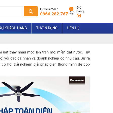
Giỏ
0
Hotline 24/7:
hàng
0966.282.767
0đ
RỢ KHÁCH HÀNG
TUYỂN DỤNG
LIÊN HỆ
m uất thay nhau mọc lên trên mọi miền đất nước. Tuy
 đối với các cá nhân và doanh nghiệp có nhu cầu. Sự ra
cơ hội trải nghiệm giải pháp điện thông minh để góp