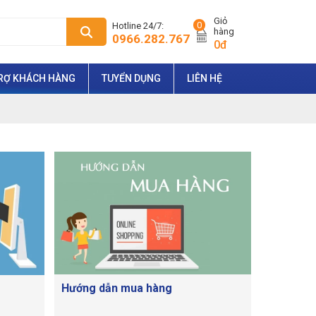
Giỏ
0
Hotline 24/7:
hàng
0966.282.767
0đ
RỢ KHÁCH HÀNG
TUYỂN DỤNG
LIÊN HỆ
Hướng dẫn mua hàng