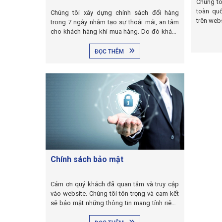
Chúng tô
toàn qu
Chúng tôi xây dựng chính sách đổi hàng
trên webs
trong 7 ngày nhằm tạo sự thoải mái, an tâm
cho khách hàng khi mua hàng. Do đó khách
hàng có thể đổi hàng dễ dàng thuận tiện để
có được sản phẩm ưng ý nhất cho con bất
ĐỌC THÊM
cứ lúc nào theo nội dung sau:
Chính sách bảo mật
Cám ơn quý khách đã quan tâm và truy cập
vào website. Chúng tôi tôn trọng và cam kết
sẽ bảo mật những thông tin mang tính riêng
tư của Quý khách. Chính sách bảo mật sẽ
giải thích cách chúng tôi tiếp nhận, sử dụng