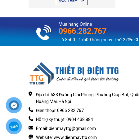
ĐỌC THÊM
và (trong trường hợp nào đó) tiết lộ thông tin
cá nhân của Quý khách.
Mua hàng Online
0966.282.767
Từ 8h00 - 17h00 hàng ngày. Thứ 2 đến C
Địa chỉ: 633 Đường Giải Phóng, Phường Giáp Bát, Quậ
Hoàng Mai, Hà Nội
Điện thoại: 0966.282.767
Hỗ trợ kỹ thuật: 0904.438.884
Email: dienmayttg@gmail.com
Website: www.dienmayttg.com