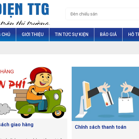
 CHỦ
GIỚI THIỆU
TIN TỨC SỰ KIỆN
BÁO GIÁ
HỖ T
sách giao hàng
Chính sách thanh toán