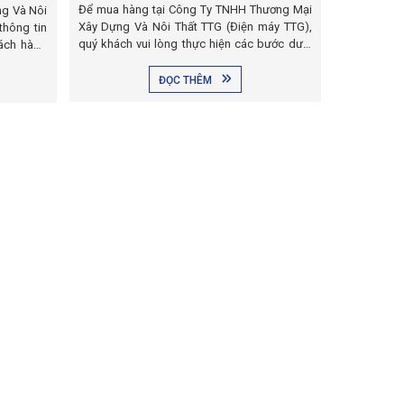
Để mua hàng tại Công Ty TNHH Thương Mại
g Và Nôi
Xây Dựng Và Nôi Thất TTG (Điện máy TTG),
thông tin
quý khách vui lòng thực hiện các bước dưới
hách hàng
đây nhé.
ĐỌC THÊM