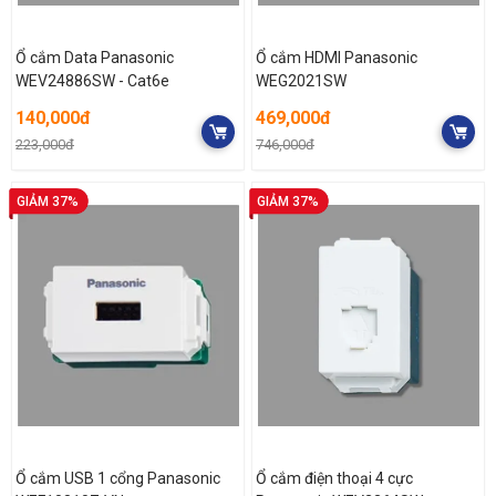
Ổ cắm Data Panasonic
Ổ cắm HDMI Panasonic
WEV24886SW - Cat6e
WEG2021SW
140,000đ
469,000đ
223,000đ
746,000đ
GIẢM 37%
GIẢM 37%
Ổ cắm USB 1 cổng Panasonic
Ổ cắm điện thoại 4 cực