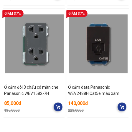
GIẢM 37%
GIẢM 37%
Ổ cắm đôi 3 chấu có màn che
Ổ cắm data Panasonic
Panasonic WEV1582-7H
WEV2488H Cat5e màu xám
85,000đ
140,000đ
135,000đ
223,000đ