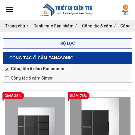
0
Trang chủ
Danh mục Sản phẩm
Công tắc ổ cắm
Công t
BỘ LỌC
CÔNG TẮC Ổ CẮM PANASONIC
Công tắc ổ cắm Panasonic
Công tắc ổ cắm Simon
GIẢM 35%
GIẢM 76%