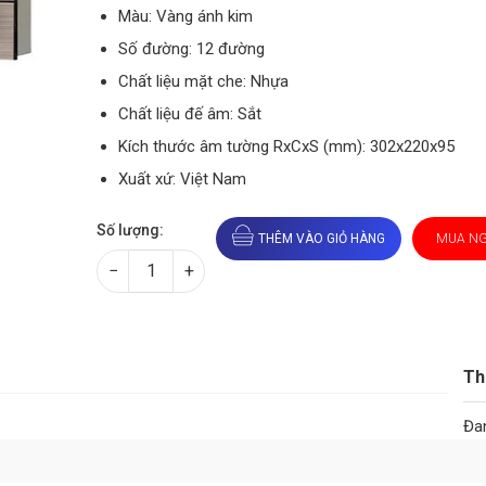
Màu: Vàng ánh kim
Số đường: 12 đường
Chất liệu mặt che: Nhựa
Chất liệu đế âm: Sắt
Kích thước âm tường RxCxS (mm): 302x220x95
Xuất xứ: Việt Nam
Số lượng:
THÊM VÀO GIỎ HÀNG
MUA N
−
+
Th
Đan