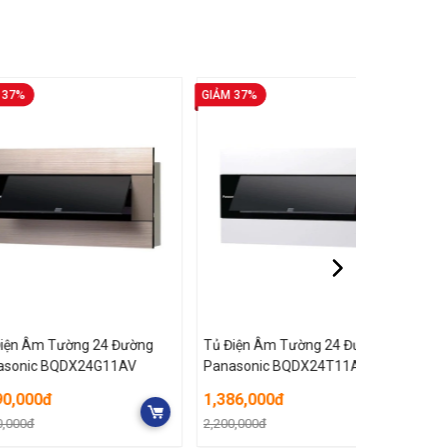
GIẢM 37%
GIẢM 37%
 Tường 24 Đường
Tủ Điện Âm Tường 24 Đường
Tủ Điện 
 BQDX24G11AV
Panasonic BQDX24T11AV
Panason
đ
1,386,000đ
1,950,0
2,200,000đ
3,100,000