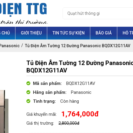
 CHỦ
GIỚI THIỆU
TIN TỨC SỰ KIỆN
BÁO GIÁ
HỖ T
 Panasonic
Tủ Điện Âm Tường 12 Đường Panasonic BQDX12G11AV
Tủ Điện Âm Tường 12 Đường Panasoni
BQDX12G11AV
Mã sản phẩm:
BQDX12G11AV
Hãng sản phẩm:
Panasonic
Tình trạng:
Còn hàng
1,764,000đ
Giá khuyến mãi:
Giá thị trường:
2,800,000đ