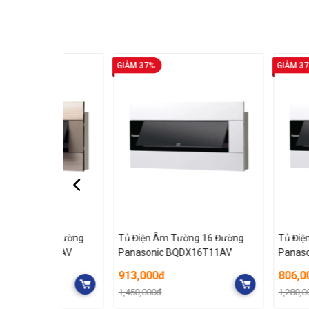
GIẢM 37%
GIẢM 37%
g 16 Đường
Tủ Điện Âm Tường 16 Đường
Tủ Điện Âm T
X16G11AV
Panasonic BQDX16T11AV
Panasonic B
913,000đ
806,000đ
1,450,000đ
1,280,000đ