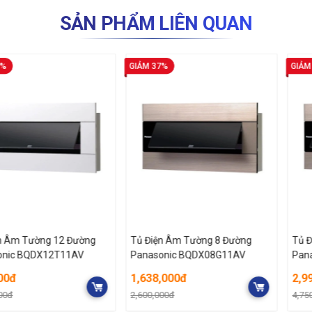
SẢN PHẨM LIÊN QUAN
GIẢM 37%
GIẢM 37%
ường 12 Đường
Tủ Điện Âm Tường 8 Đường
Tủ Điện Âm
QDX12T11AV
Panasonic BQDX08G11AV
Panasonic
1,638,000đ
2,990,000
2,600,000đ
4,750,000đ